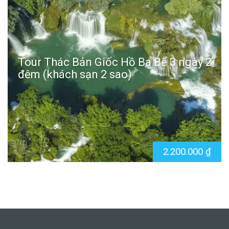
Tour Thác Bản Giốc Hồ Ba Bể 3 ngày 2
đêm (khách sạn 2 sao)
2.200.000
₫