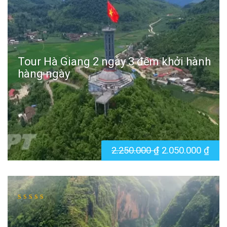
Tour Hà Giang 2 ngày 3 đêm khởi hành
hàng ngày
2.250.000
₫
2.050.000
₫