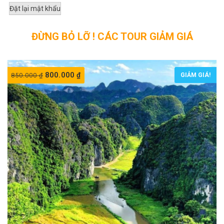
Đặt lại mật khẩu
ĐỪNG BỎ LỠ ! CÁC TOUR GIẢM GIÁ
800.000
₫
850.000
₫
GIẢM GIÁ!