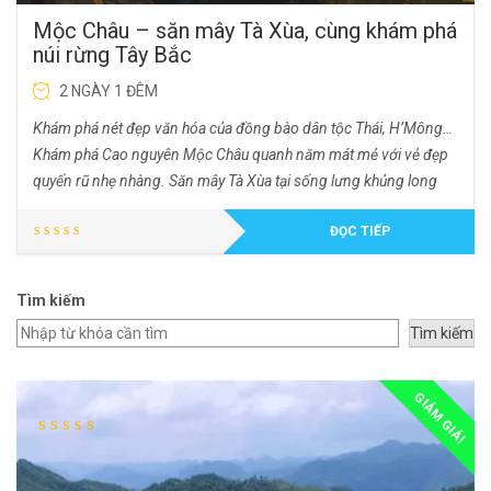
Mộc Châu – săn mây Tà Xùa, cùng khám phá
núi rừng Tây Bắc
2 NGÀY 1 ĐÊM
Khám phá nét đẹp văn hóa của đồng bào dân tộc Thái, H’Mông…
Khám phá Cao nguyên Mộc Châu quanh năm mát mẻ với vẻ đẹp
quyến rũ nhẹ nhàng.
Săn mây Tà Xùa tại sống lưng khủng long
ĐỌC TIẾP
Tìm kiếm
Tìm kiếm
GIẢM GIÁ!