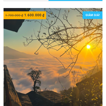
1.600.000
₫
1.700.000
₫
GIẢM GIÁ!