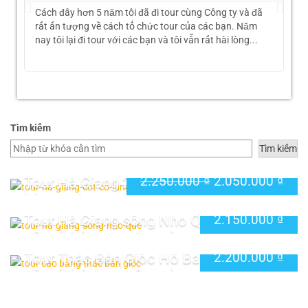
Cách đây hơn 5 năm tôi đã đi tour cùng Công ty và đã
Các
rất ấn tượng về cách tổ chức tour của các bạn. Năm
lo 
nay tôi lại đi tour với các bạn và tôi vẫn rất hài lòng...
đo
rất
Tìm kiếm
Tìm kiếm
Tour Hà Giang 2 ngày 3 đêm khởi hành
2.250.000
₫
2.050.000
₫
Giảm giá!
hàng ngày
Tour Hà Giang sông Nho Quế 3 ngày 2
2.150.000
₫
đêm (khách sạn 1 sao)
Tour Thác Bản Giốc Hồ Ba Bể 3 ngày 2
2.200.000
₫
đêm (khách sạn 2 sao)