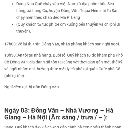
Dòng Nho Quế chảy vào Việt Nam từ địa phận thôn Séo
Lủng, xã Lũng Cú, huyện Đồng Văn đi qua Hẻm núi Tu Sản
chạy men theo chân đèo Mã Pì Lèng
(Quý khách tự túc phí xe ôm xuống bến thuyền và chi phí đi
thuyền).
17h00: Về lại thị trấn Đồng Văn, nhận phòng khách sạn nghỉ ngơi.
18h30: Ăn tối tại nhà hàng. Buổi tối Quý khách tự do khám phá Phố
Cổ Đồng Văn; địa danh đã tồn tại cùng với thời gian gần một thế kỷ
và ngồi nhâm nhi thưởng thức một ly cà phê tại quán Cafe phố Cổ
(phí tự túc).
Nghỉ đêm tại thị trấn Đồng Văn.
Ngày 03: Đồng Văn – Nhà Vương – Hà
Giang – Hà Nội (Ăn: sáng / trưa / – ):
Sáng: Quý khách dậy để chứng kiến cảnh bà con nhiều thành phần