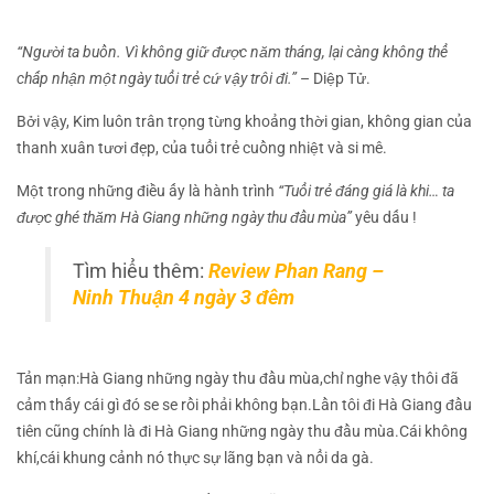
“Người ta buồn. Vì không giữ được năm tháng, lại càng không thể
chấp nhận một ngày tuổi trẻ cứ vậy trôi đi.”
– Diệp Tử.
Bởi vậy, Kim luôn trân trọng từng khoảng thời gian, không gian của
thanh xuân tươi đẹp, của tuổi trẻ cuồng nhiệt và si mê.
Một trong những điều ấy là hành trình
“Tuổi trẻ đáng giá là khi… ta
được ghé thăm Hà Giang những ngày thu đầu mùa”
yêu dấu !
Tìm hiểu thêm:
Review Phan Rang –
Ninh Thuận 4 ngày 3 đêm
Tản mạn:Hà Giang những ngày thu đầu mùa,chỉ nghe vậy thôi đã
cảm thấy cái gì đó se se rồi phải không bạn.Lần tôi đi Hà Giang đầu
tiên cũng chính là đi Hà Giang những ngày thu đầu mùa.Cái không
khí,cái khung cảnh nó thực sự lãng bạn và nổi da gà.