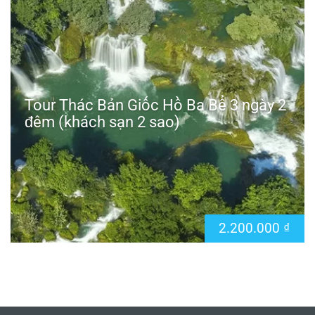
Tour Thác Bản Giốc Hồ Ba Bể 3 ngày 2
đêm (khách sạn 2 sao)
2.200.000
₫