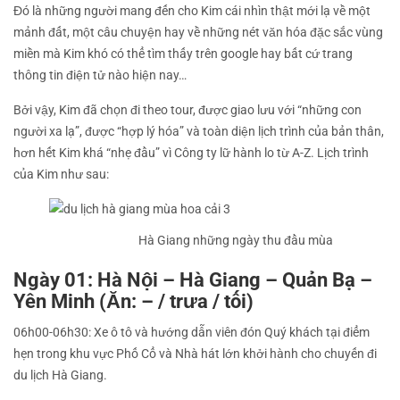
Đó là những người mang đến cho Kim cái nhìn thật mới lạ về một
mảnh đất, một câu chuyện hay về những nét văn hóa đặc sắc vùng
miền mà Kim khó có thể tìm thấy trên google hay bất cứ trang
thông tin điện tử nào hiện nay…
Bởi vậy, Kim đã chọn đi theo tour, được giao lưu với “những con
người xa lạ”, được “hợp lý hóa” và toàn diện lịch trình của bản thân,
hơn hết Kim khá “nhẹ đầu” vì Công ty lữ hành lo từ A-Z. Lịch trình
của Kim như sau:
Hà Giang những ngày thu đầu mùa
Ngày 01: Hà Nội – Hà Giang – Quản Bạ –
Yên Minh (Ăn: – / trưa / tối)
06h00-06h30: Xe ô tô và hướng dẫn viên đón Quý khách tại điểm
hẹn trong khu vực Phố Cổ và Nhà hát lớn khởi hành cho chuyến đi
du lịch Hà Giang.