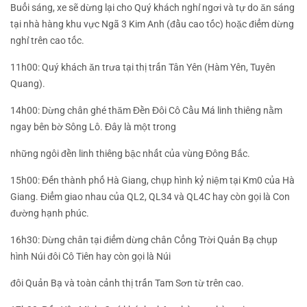
Buổi sáng, xe sẽ dừng lại cho Quý khách nghỉ ngơi và tự do ăn sáng
tại nhà hàng khu vực Ngã 3 Kim Anh (đầu cao tốc) hoặc điểm dừng
nghỉ trên cao tốc.
11h00: Quý khách ăn trưa tại thị trấn Tân Yên (Hàm Yên, Tuyên
Quang).
14h00: Dừng chân ghé thăm Đền Đôi Cô Cầu Má linh thiêng nằm
ngay bên bờ Sông Lô. Đây là một trong
những ngôi đền linh thiêng bậc nhất của vùng Đông Bắc.
15h00: Đến thành phố Hà Giang, chụp hình kỷ niệm tại Km0 của Hà
Giang. Điểm giao nhau của QL2, QL34 và QL4C hay còn gọi là Con
đường hạnh phúc.
16h30: Dừng chân tại điểm dừng chân Cổng Trời Quản Bạ chụp
hình Núi đôi Cô Tiên hay còn gọi là Núi
đôi Quản Bạ và toàn cảnh thị trấn Tam Sơn từ trên cao.