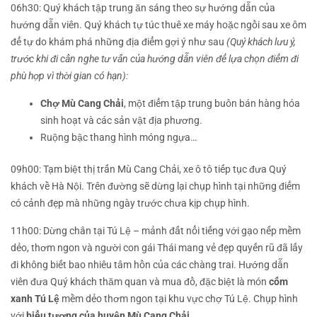
06h30:
Quý khách tập trung ăn sáng theo sự hướng dẫn của
hướng dẫn viên. Quý khách tự túc thuê xe máy hoặc ngồi sau xe ôm
để tự do khám phá những địa điểm gợi ý như sau
(Quý khách lưu ý,
trước khi đi cần nghe tư vấn của hướng dẫn viên để lựa chọn điểm đi
phù hợp vì thời gian có hạn):
Chợ Mù Cang Chải
, một điểm tập trung buôn bán hàng hóa
sinh hoạt và các sản vật địa phương.
Ruộng bậc thang hình móng ngựa…
09h00:
Tạm biệt thị trấn Mù Cang Chải, xe ô tô tiếp tục đưa Quý
khách về Hà Nội. Trên đường sẽ dừng lại chụp hình tại những điểm
có cảnh đẹp mà những ngày trước chưa kịp chụp hình.
11h00:
Dừng chân tại Tú Lệ – mảnh đất nổi tiếng với gạo nếp mềm
dẻo, thơm ngon và người con gái Thái mang vẻ đẹp quyến rũ đã lấy
đi không biết bao nhiêu tâm hồn của các chàng trai. Hướng dẫn
viên đưa Quý khách thăm quan và mua đồ, đặc biệt là món
cốm
xanh Tú Lệ
mềm dẻo thơm ngon tại khu vực chợ Tú Lệ. Chụp hình
với
biểu tượng của huyện Mù Cang Chải
.