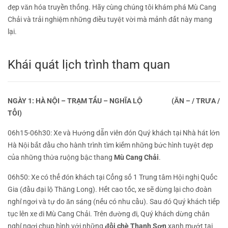
đẹp văn hóa truyền thống. Hãy cùng chúng tôi khám phá Mù Cang
Chải và trải nghiệm những điều tuyệt vời mà mảnh đất này mang
lại.
Khái quát lịch trình tham quan
NGÀY 1: HÀ NỘI – TRẠM TẤU – NGHĨA LỘ
(ĂN – / TRƯA /
TỐI)
06h15-06h30:
Xe và Hướng dẫn viên đón Quý khách tại Nhà hát lớn
Hà Nội bắt đầu cho hành trình tìm kiếm những bức hình tuyệt đẹp
của những thửa ruộng bậc thang
Mù Cang Chải
.
06h50:
Xe có thể đón khách tại Cổng số 1 Trung tâm Hội nghị Quốc
Gia (đầu đại lộ Thăng Long). Hết cao tốc, xe sẽ dừng lại cho đoàn
nghỉ ngơi và tự do ăn sáng (nếu có nhu cầu). Sau đó Quý khách tiếp
tục lên xe đi Mù Cang Chải. T
rên đường đi, Quý khách
dừng chân
nghỉ ngơi chụp hình với những
đồi chè Thanh Sơn
xanh mướt tại