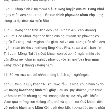
09h00:
Chụp hình kỉ niệm với
biểu tượng huyện của Mù Cang Chải
ngay chân đèo Khau Phạ.
Tiếp tục
chinh phục đèo Khau Phạ
– một
trong tứ đại đèo của miền Bắc.
10h00:
Dừng chân trên đỉnh đèo Khau Phạ với độ cao khoảng
2100m. Đèo Khau Phạ theo tiếng của người dân địa phương có
nghĩa là Sừng Trời nơi giao hòa giữa trời và đất. Đứng trên đỉnh đèo
ngắm toàn bộ khu vực
thung lũng Khau Phạ
, xa xa là các bản Lìm
Thái, Lìm Mông. Tại đây, Quý khách còn có cơ hội ngắm nhìn các
vận động viên chuyên nghiệp nhảy dù với tên gọi “
bay trên mùa
vàng
” vào dịp tháng 9 hàng năm.
11h30:
Ăn trưa sau đó nhận phòng khách sạn, nghỉ ngơi.
14h00:
Xe đưa Quý khách tới khu vực Cầu Ba Nhà, chụp hình tự do
với
ruộng bậc thang hình mũi giầy
. Sau đó Quý khách tự túc thuê
xe ôm do chính những người Hmong bản địa nơi đây điều khiển.
Vượt qua những con đường dốc, nhỏ và quanh co, Quý khách đến
với
ruộng bậc thang Mâm Xôi
tuyệt đẹp, biểu tượng đặc trưng nhất