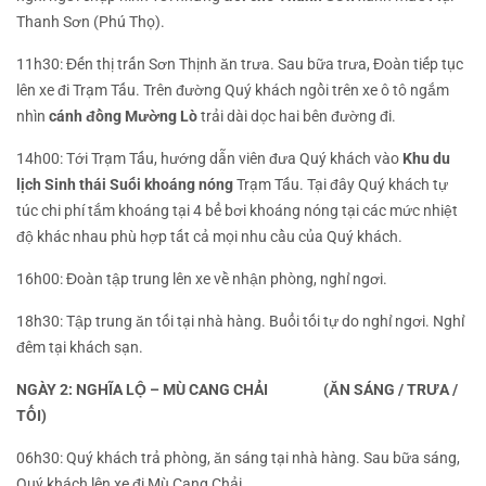
Thanh Sơn (Phú Thọ).
11h30:
Đến thị trấn Sơn Thịnh ăn trưa. Sau bữa trưa, Đoàn tiếp tục
lên xe đi Trạm Tấu. Trên đường Quý khách ngồi trên xe ô tô ngắm
nhìn
cánh đồng Mường Lò
trải dài dọc hai bên đường đi.
14h00:
Tới Trạm Tấu, hướng dẫn viên đưa Quý khách vào
Khu du
lịch Sinh thái Suối khoáng nóng
Trạm Tấu. Tại đây Quý khách tự
túc chi phí tắm khoáng tại 4 bể bơi khoáng nóng tại các mức nhiệt
độ khác nhau phù hợp tất cả mọi nhu cầu của Quý khách.
16h00:
Đoàn tập trung lên xe về nhận phòng, nghỉ ngơi.
18h30:
Tập trung ăn tối tại nhà hàng. Buổi tối tự do nghỉ ngơi. Nghỉ
đêm tại khách sạn.
NGÀY 2: NGHĨA LỘ – MÙ CANG CHẢI
(ĂN SÁNG / TRƯA /
TỐI)
06h30:
Quý khách trả phòng, ăn sáng tại nhà hàng. Sau bữa sáng,
Quý khách lên xe đi Mù Cang Chải.