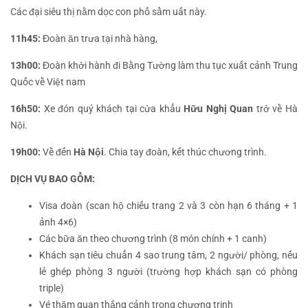
Các đại siêu thị nằm dọc con phố sầm uất này.
11h45:
Đoàn ăn trưa tại nhà hàng,
13h00:
Đoàn khởi hành đi Bằng Tường làm thu tục xuất cảnh Trung
Quốc về Việt nam
16h50:
Xe đón quý khách tại cửa khẩu
Hữu Nghị Quan
trở về Hà
Nội.
19h00:
Về đến
Hà Nội
. Chia tay đoàn, kết thúc chương trình.
DỊCH VỤ BAO GỒM:
Visa đoàn (scan hộ chiếu trang 2 và 3 còn hạn 6 tháng + 1
ảnh 4×6)
Các bữa ăn theo chương trình (8 món chính + 1 canh)
Khách sạn tiêu chuẩn 4 sao trung tâm, 2 người/ phòng, nếu
lẻ ghép phòng 3 người (trường hợp khách sạn có phòng
triple)
Vé thăm quan thắng cảnh trong chương trinh