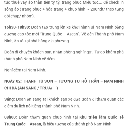
túc thuê váy áo thần tiên tỷ tỷ, trang phục Miêu tộc…. để check in
sống ảo (Trang phục + hóa trang + chụp hình ~ 200ndt/ theo từng
gói chụp/ nhóm).
16h30-18h30:
Đoàn tập trung lên xe khởi hành đi Nam Ninh bằng
đường cao tốc mới “Trung Quốc – Asean”. Về đến Thành phố Nam
Ninh, ăn tối tại nhà hàng địa phương.
Đoàn di chuyển khách sạn, nhận phòng nghỉ ngơi. Tự do khám phá
thành phố Nam Ninh về đêm.
Nghỉ đêm tại Nam Ninh.
NGÀY 02: THANH TÚ SƠN – TƯƠNG TƯ HỒ TRẤN – NAM NINH
CHI DẠ (ĂN SÁNG / TRƯA/ – )
Sáng:
Đoàn ăn sáng tại khách sạn xe đưa đoàn đi thăm quan các
điểm du lịch nổi tiếng thành phố Nam Ninh.
08h00:
Đoàn thăm quan chụp hình tại
Khu triển lãm Quốc Tế
Trung Quốc – Asean,
là biểu tượng của thành phố Nam Ninh.