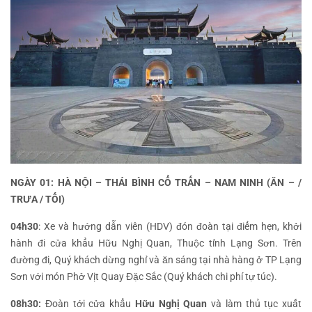
NGÀY 01: HÀ NỘI – THÁI BÌNH CỔ TRẤN – NAM NINH (ĂN – /
TRƯA / TỐI)
04h30
: Xe và hướng dẫn viên (HDV) đón đoàn tại điểm hẹn, khởi
hành đi cửa khẩu Hữu Nghị Quan, Thuộc tỉnh Lạng Sơn. Trên
đường đi, Quý khách dừng nghỉ và ăn sáng tại nhà hàng ở TP Lạng
Sơn với món Phở Vịt Quay Đặc Sắc (Quý khách chi phí tự túc).
08h30:
Đoàn tới cửa khẩu
Hữu Nghị Quan
và làm thủ tục xuất