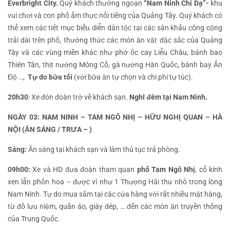
Everbright City.
Quý khách thưởng ngoạn
“Nam Ninh Chi Dạ”-
khu
vui chơi và con phố ẩm thực nổi tiếng của Quảng Tây. Quý khách có
thể xem các tiết mục biểu diễn dân tộc tại các sân khấu công cộng
trải dài trên phố, thưởng thức các món ăn vặt đặc sắc của Quảng
Tây và các vùng miền khác như phở ốc cay Liễu Châu, bánh bao
Thiên Tân, thịt nướng Mông Cổ, gà nướng Hàn Quốc, bánh bay Ấn
Độ …,
Tự do bữa tối
(với bữa ăn tự chọn và chi phí tự túc).
20h30
: Xe đón đoàn trở về khách sạn.
Nghỉ đêm tại Nam Ninh.
NGÀY 03: NAM NINH – TAM NGÕ NHỊ – HỮU NGHỊ QUAN – HÀ
NỘI (ĂN SÁNG / TRƯA – )
Sáng:
Ăn sáng tại khách sạn và làm thủ tục trả phòng.
09h00:
Xe và HD đưa đoàn tham quan
phố Tam Ngõ Nhị
, cổ kính
xen lẫn phồn hoa – được ví như 1 Thượng Hải thu nhỏ trong lòng
Nam Ninh. Tự do mua sắm tại các cửa hàng với rất nhiều mặt hàng,
từ đồ lưu niệm, quần áo, giày dép, … đến các món ăn truyền thống
của Trung Quốc.