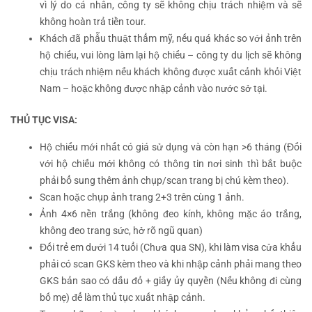
vì lý do cá nhân, công ty sẽ không chịu trách nhiệm và sẽ
không hoàn trả tiền tour.
Khách đã phẫu thuật thẩm mỹ, nếu quá khác so với ảnh trên
hộ chiếu, vui lòng làm lại hộ chiếu – công ty du lịch sẽ không
chịu trách nhiệm nếu khách không được xuất cảnh khỏi Việt
Nam – hoặc không được nhập cảnh vào nước sở tại.
THỦ TỤC VISA:
Hộ chiếu mới nhất có giá sử dụng và còn hạn >6 tháng (Đối
với hộ chiếu mới không có thông tin nơi sinh thì bắt buộc
phải bổ sung thêm ảnh chụp/scan trang bị chú kèm theo).
Scan hoặc chụp ảnh trang 2+3 trên cùng 1 ảnh.
Ảnh 4×6 nền trắng (không đeo kính, không mặc áo trắng,
không đeo trang sức, hở rõ ngũ quan)
Đối trẻ em dưới 14 tuổi (Chưa qua SN), khi làm visa cửa khẩu
phải có scan GKS kèm theo và khi nhập cảnh phải mang theo
GKS bản sao có dấu đỏ + giấy ủy quyền (Nếu không đi cùng
bố mẹ) để làm thủ tục xuất nhập cảnh.