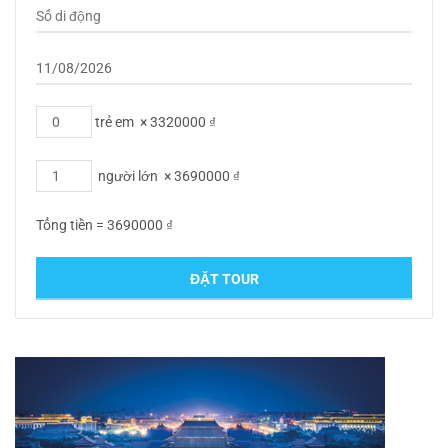
trẻ em
×
3320000
₫
người lớn
×
3690000
₫
Tổng tiền =
3690000
₫