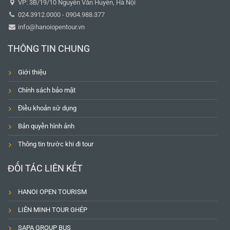
VP: 3B/19/10 Nguyễn Văn Huyên, Hà Nội
024.3912.0000 - 0904.988.377
info@hanoiopentour.vn
THÔNG TIN CHUNG
Giới thiệu
Chính sách bảo mật
Điều khoản sử dụng
Bản quyền hình ảnh
Thông tin trước khi đi tour
ĐỐI TÁC LIÊN KẾT
HANOI OPEN TOURISM
LIÊN MINH TOUR GHÉP
SAPA GROUP BUS