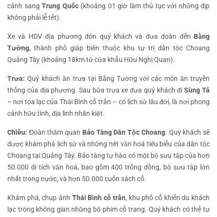
cảnh sang
Trung Quốc
(khoảng 01 giờ làm thủ tục với những dịp
không phải lễ tết).
Xe và HDV địa phương đón quý khách và đưa đoàn đến
Bằng
Tường,
thành phố giáp biên thuộc khu tự trị dân tộc Choang
Quảng Tây (khoảng 18km từ cửa khẩu Hữu Nghị Quan).
Trưa:
Quý khách ăn trưa tại Bằng Tường với các món ăn truyền
thống của địa phương. Sau bữa trưa xe đưa quý khách đi
Sùng Tả
– nơi tọa lạc của Thái Bình cổ trấn – có lịch sử lâu đời, là nơi phong
cảnh hữu tình, địa linh nhân kiệt.
Chiều:
Đoàn thăm quan
Bảo Tàng Dân Tộc Choang
. Quý khách sẽ
được khám phá lịch sử và những nét văn hoá tiêu biểu của dân tộc
Choang tại Quảng Tây. Bảo tàng tự hào có một bộ sưu tập của hơn
50.000 di tích văn hoá, bao gồm 400 trống đồng, bộ sưu tập lớn
nhất trong nước, và hơn 50.000 cuốn sách cổ.
Khám phá, chụp ảnh
Thái Bình cổ trấn
, khu phố cổ khiến du khách
lạc trong không gian những bộ phim cổ trang. Quý khách có thể tự