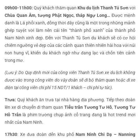
09h00-11h00:
Quý khách thăm quan
Khu du lịch Thanh Tú Sơn
với
Chùa Quan Âm, tượng Phật Ngọc, tháp Ngự Long…
Được mệnh
danh là Lá phổi xanh, đồng thời đây cũng là một trong những mảnh
ghép tuyệt vời làm nên cái tên “thành phố xanh” của thành phố
Nam Ninh xinh đẹp. Đến với Thanh Tú Sơn du khách sẽ có cơ hội
chiêm ngưỡng vẻ đẹp của các cảnh quan thiên nhiên hài hoa với núi
non hung vĩ, khiến du khách ngỡ như đang lạc và chốn tiên cảnh
trong mơ.
(Lưu ý: Do Quy định mới của công viên Thanh Tú Sơn xe du lịch không
được vào trong công viên do vậy đoàn sẽ đi bộ thăm quan hoặc đi xe
điện tại công viên chi phí 15 NDT/1 khách – chi phí tự túc).
Trưa:
Quý khách ăn trưa tại nhà hàng địa phương. Tiếp theo đoàn
lên xe di chuyển đi tham quan
Tiểu trấn Tương Tư Hồ
,
Tương Tư
Hồ Trấn
là phim trường chụp ảnh cổ trang đang là hot trend mới
nhất của Nam Ninh.
17h30
: Xe đưa đoàn đến khu phố
Nam Ninh Chi Dạ –
Nanning