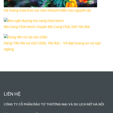
Hà Giang mùa hoa cúc cam nhuộm miền cao nguyên đá
Mù Cang Chải resort, huyện Mù Cang Chải, tỉnh Yên Bái
Hang Tiên Nữ tại Văn Chấn, Yên Bái – Vẻ đẹp hoang sơ và ngỡ
ngàng
LIÊN HỆ
CÔNG TY CỔ PHẦN ĐÂU TƯ THƯƠNG MẠI VÀ DU LỊCH MỞ HÀ NỘI